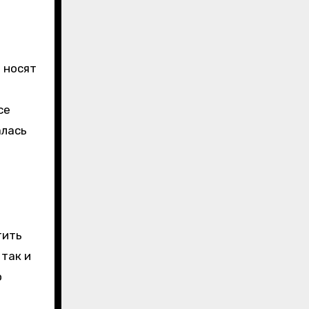
 носят
се
алась
тить
 так и
о