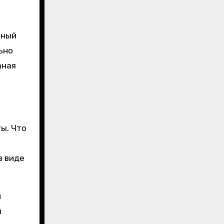
чный
ьно
аная
ы. Что
в виде
м
я