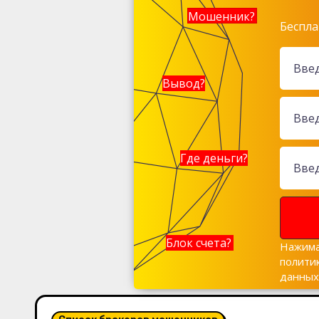
Мошенник?
Беспла
Вывод?
Где деньги?
Блок счета?
Нажима
полити
данны