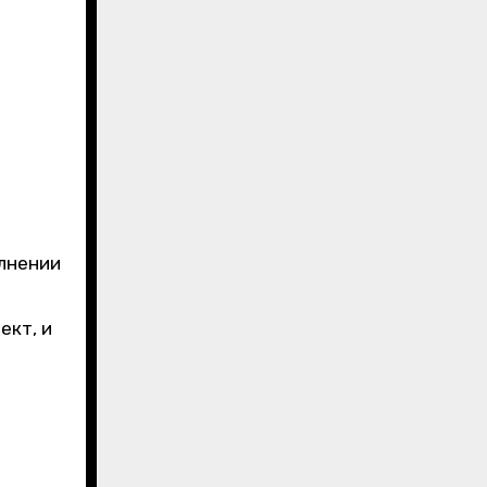
олнении
ект, и