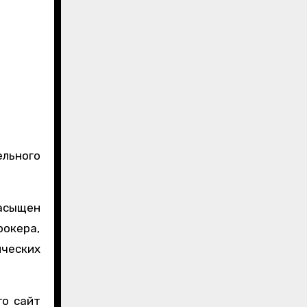
асыщен
окера,
ических
го сайт