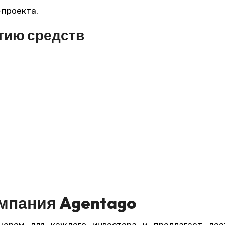
-проекта.
тию средств
омпания Agentago
нером для каждого инвестора и предлагает дос