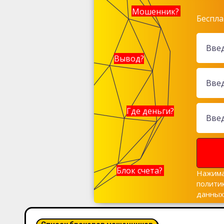
Мошенник?
Беспла
Вывод?
Где деньги?
Блок счета?
Нажима
полити
данны