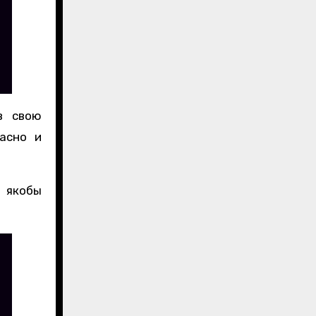
в свою
асно и
 якобы