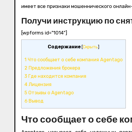
имеет все признаки мошеннического онлайн
Получи инструкцию по сня
[wpforms id="1014"]
Содержание
[
Скрыть
]
1
Что сообщает о себе компания Agentago
2
Предложения брокера
3
Где находится компания
4
Лицензия
5
Отзывы о Agentago
6
Вывод
Что сообщает о себе к
Agentago называет себя надежным парт