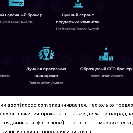
ании agentagogo.com заканчивается. Несколько предл
пехе» развития брокера, а также десяток наград, 
 созданные в фотошопе) – этого, по мнению созд
аивный новичок пополнил у них счет.