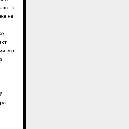
яющего
нке не
же
ект
ии его
я
й
ора