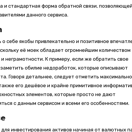
а и стандартная форма обратной связи, позволяюще
авителями данного сервиса.
m
 о себе якобы привлекательно и позитивное впечатле
оскольку её моек обладает огромнейшим количеством
и неграмотности. К примеру, если же обратить свое
о заметить обилие недоработок, которые описывают
кта. Говоря детальнее, следует отметить максимально
 также его дешёвое и крайне примитивное информати
рхностных элементов, которые просто не дают
ься с данным сервисом и всеми его особенностями.
se
для инвестирования активов начиная от валютных па