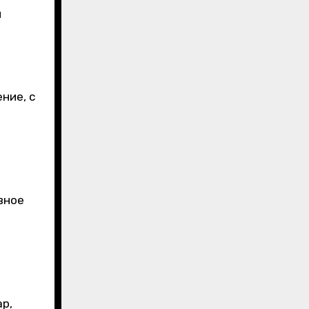
й
ние, с
вное
р,