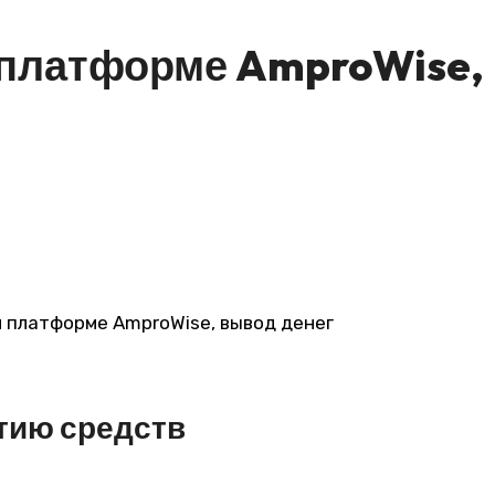
 платформе AmproWise,
тию средств