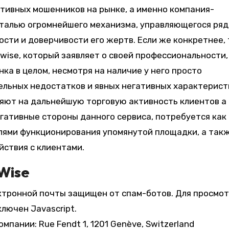
итивных мошенников на рынке, а именно компания-
еталью огромнейшего механизма, управляющегося ря
сти и доверчивости его жертв. Если же конкретнее, 
wise, который заявляет о своей профессиональности,
ка в целом, несмотря на наличие у него просто
ельных недостатков и явных негативных характерист
яют на дальнейшую торговую активность клиентов а
егативные стороны данного сервиса, потребуется как
лями функционирования упомянутой площадки, а так
йствия с клиентами.
Wise
ктронной почты защищен от спам-ботов. Для просмо
лючен Javascript.
пании: Rue Fendt 1, 1201 Genève, Switzerland