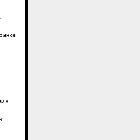
д
рынка;
для
й