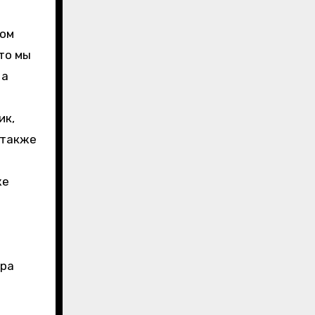
дом
то мы
 а
ик,
 также
же
тра