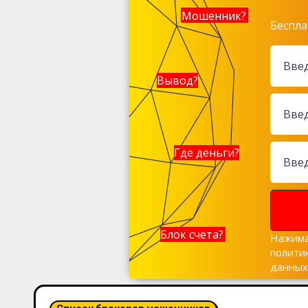
Мошенник?
Беспла
Вывод?
Где деньги?
Блок счета?
Нажима
полити
данны