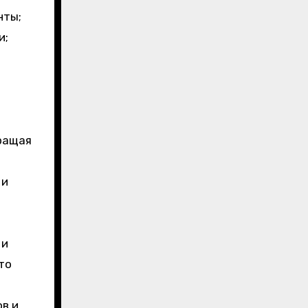
нты;
и;
ращая
 и
 и
то
в и