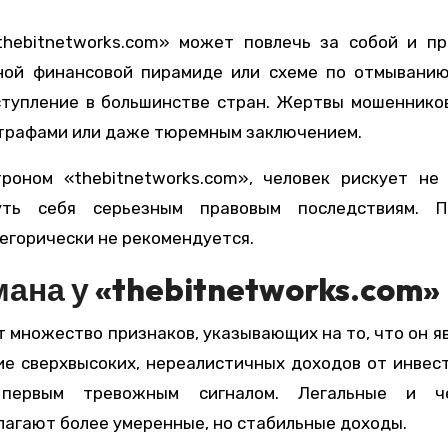
thebitnetworks.com» может повлечь за собой и п
нной финансовой пирамиде или схеме по отмывани
ступление в большинстве стран. Жертвы мошеннико
штрафами или даже тюремным заключением.
роном «thebitnetworks.com», человек рискует не
уть себя серьезным правовым последствиям. П
егорически не рекомендуется.
ана у «thebitnetworks.com»
 множество признаков, указывающих на то, что он я
е сверхвысоких, нереалистичных доходов от инвес
я первым тревожным сигналом. Легальные и ч
лагают более умеренные, но стабильные доходы.