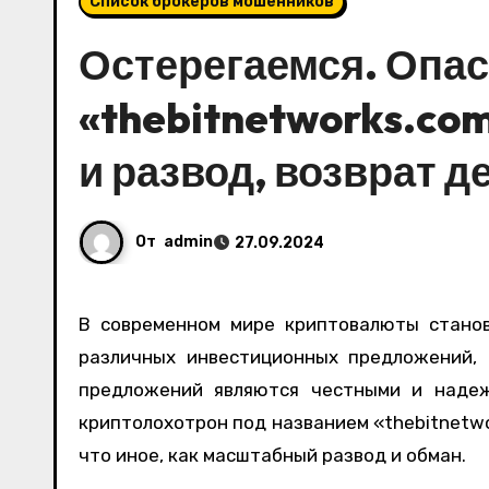
Список брокеров мошенников
Остерегаемся. Опа
«thebitnetworks.com
и развод, возврат д
От
admin
27.09.2024
В современном мире криптовалюты становятся все более популярными, и с этим возрастает число
различных инвестиционных предложений, 
предложений являются честными и надеж
криптолохотрон под названием «thebitnetwo
что иное, как масштабный развод и обман.