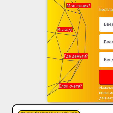
Мошенник?
Беспла
Вывод?
Где деньги?
Блок счета?
Нажима
полити
данны