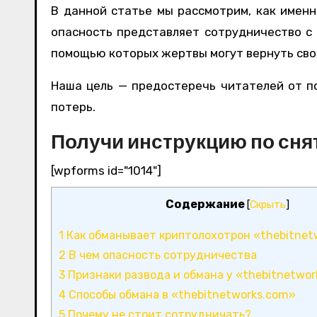
В данной статье мы рассмотрим, как именн
опасность представляет сотрудничество с 
помощью которых жертвы могут вернуть сво
Наша цель — предостеречь читателей от п
потерь.
Получи инструкцию по сня
[wpforms id="1014"]
Содержание
[
Скрыть
]
1
Как обманывает криптолохотрон «thebitnet
2
В чем опасность сотрудничества
3
Признаки развода и обмана у «thebitnetwo
4
Способы обмана в «thebitnetworks.com»
5
Почему не стоит сотрудничать?