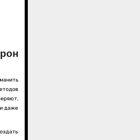
он
манить
етодов
веряют,
ли даже
создать