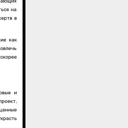
жающих
ться на
жертв в
кие как
вовлечь
скорее
овые и
проект,
ещанные
украсть