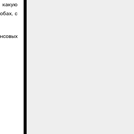
, какую
обах, с
ансовых