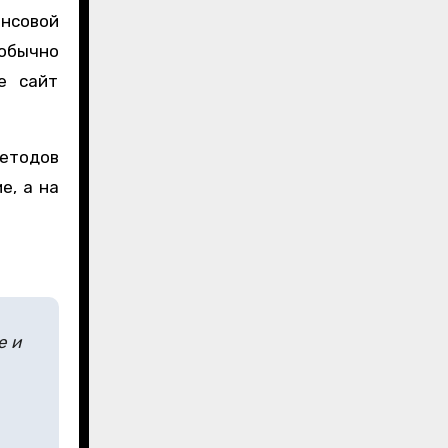
ансовой
обычно
е сайт
етодов
е, а на
е и