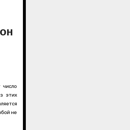
рон
из этих
ляется
обой не