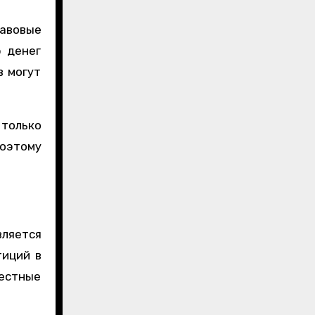
равовые
ю денег
в могут
 только
оэтому
вляется
тиций в
естные