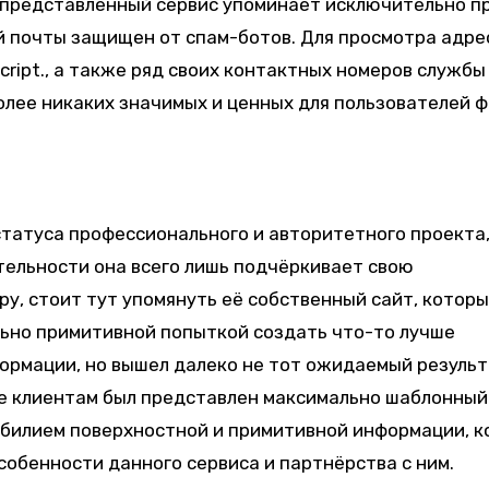
 представленный сервис упоминает исключительно п
й почты защищен от спам-ботов. Для просмотра адре
ript., а также ряд своих контактных номеров службы
олее никаких значимых и ценных для пользователей 
татуса профессионального и авторитетного проекта,
тельности она всего лишь подчёркивает свою
ру, стоит тут упомянуть её собственный сайт, котор
льно примитивной попыткой создать что-то лучше
рмации, но вышел далеко не тот ожидаемый результ
ге клиентам был представлен максимально шаблонный
обилием поверхностной и примитивной информации, к
особенности данного сервиса и партнёрства с ним.