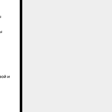
ы
ы
вой и