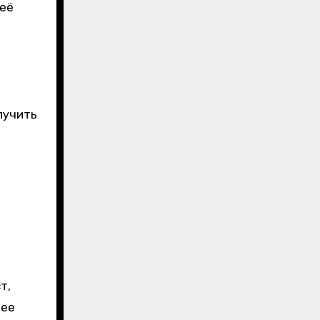
 её
лучить
т,
шее