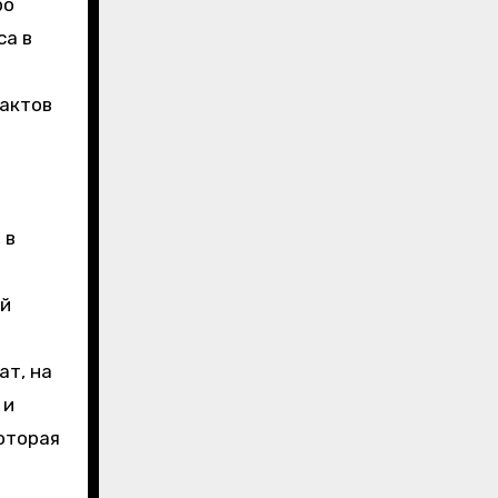
ро
са в
фактов
 в
ый
ат, на
 и
оторая