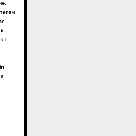
ие,
ителем
ая
 к
о с
х
м
in
ие