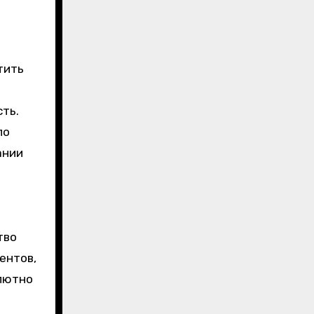
тить
ть.
ло
ании
тво
ентов,
олютно