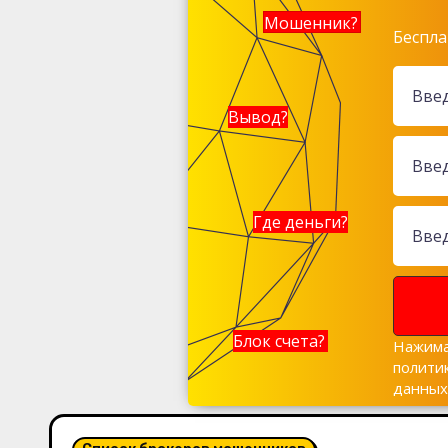
Мошенник?
Беспла
Вывод?
Где деньги?
Блок счета?
Нажима
полити
данны