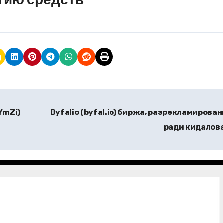
YmZi)
Byfalio (byfal.io) биржа, разрекламирова
ради кидалов