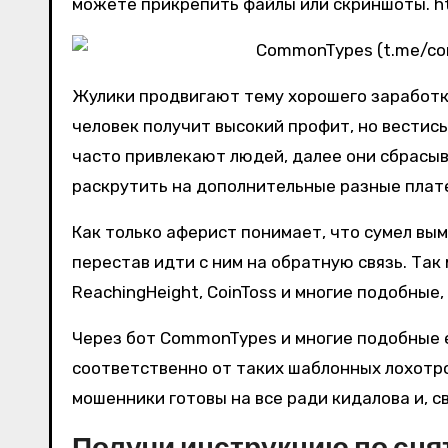
можете прикрепить файлы или скриншоты. htt
Жулики продвигают тему хорошего заработка
человек получит высокий профит, но вестись
часто привлекают людей, далее они сбрасыв
раскрутить на дополнительные разные плат
Как только аферист понимает, что сумел вым
перестав идти с ним на обратную связь. Так
ReachingHeight, CoinToss и многие подобные
Через бот CommonTypes и многие подобные 
соответственно от таких шаблонных лохотро
мошенники готовы на все ради кидалова и, св
Получи инструкцию по сня