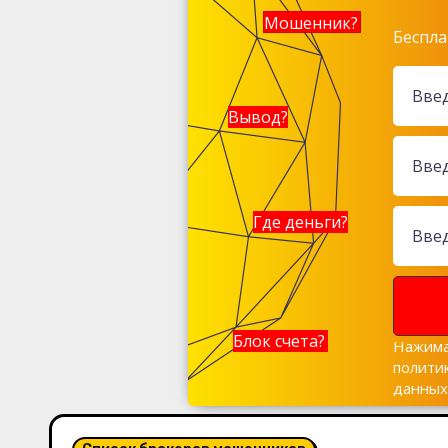
Мошенник?
Беспла
Вывод?
Где деньги?
Блок счета?
Нажима
полити
данны