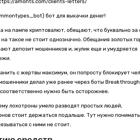
ps://amonts.com/clients-letters/
 на пампе криптовалют, обещают, что буквально за 
 на такое не стоит однозначно. Обещания золотых го
ают депозит мошенников и, жулик еще и умудряется
ежи.
анить с жертвы максимум, он попросту блокирует чел
 мошенники делал уже ранее через боты Breakthrough
, соответственно нужно быть осторожнее.
ему лохотроны умело разводят простых людей,
нов стоит держаться подальше. Тут нужно понимать
язываться с ними не стоит.
тию средств