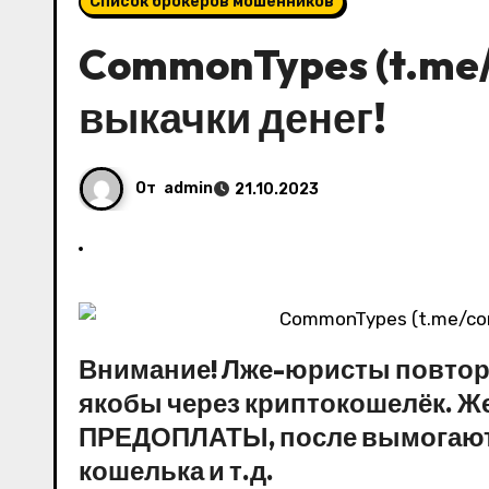
Список брокеров мошенников
CommonTypes (t.me/
выкачки денег!
От
admin
21.10.2023
Внимание! Лже-юристы повторн
якобы через криптокошелёк. Ж
ПРЕДОПЛАТЫ, после вымогают 
кошелька и т.д.