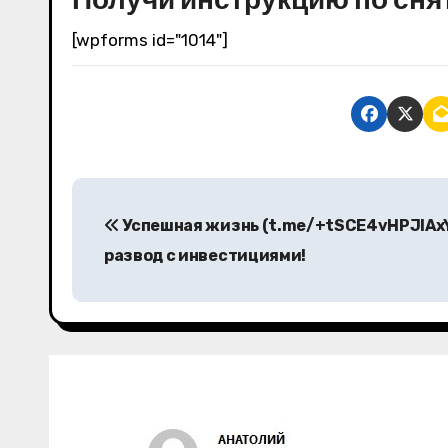
[wpforms id="1014"]
Н
Успешная жизнь (t.me/+tSCE4vHPJlAx
а
развод с инвестициями!
в
и
г
а
ц