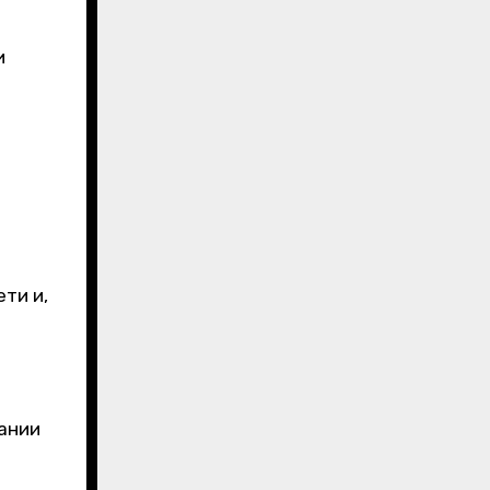
и
ти и,
пании