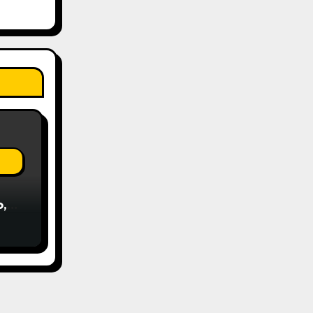
o,
х.