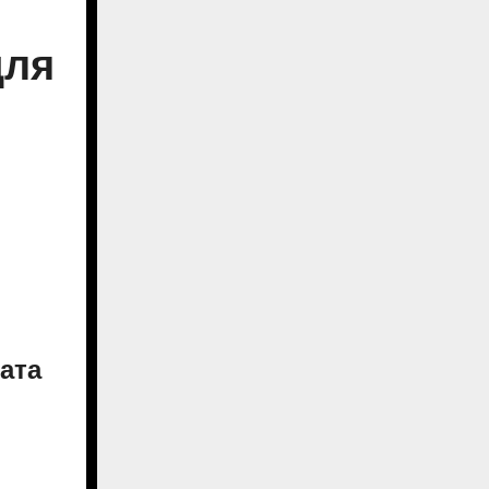
для
ата