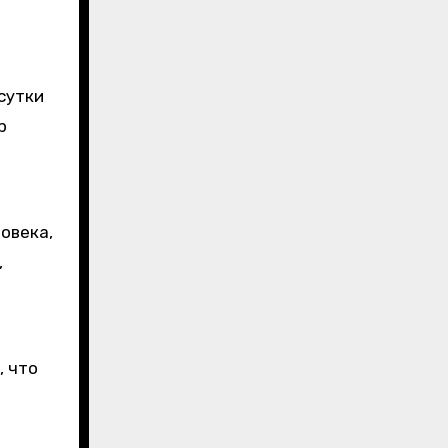
сутки
р
овека,
,
, что