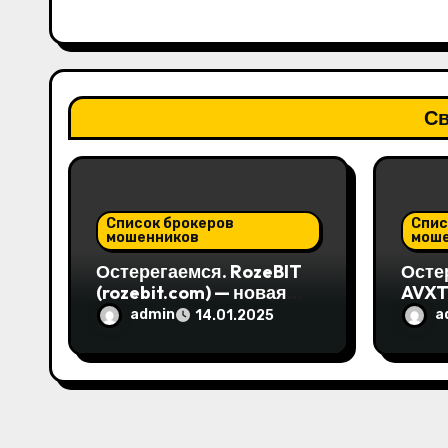
Св
Список брокеров
Спис
мошенников
мош
Остерегаемся. RozeBIT
Осте
(rozebit.com) — новая
AVXT
криптовалютная биржа
Limit
admin
a
14.01.2025
от жуликов. Как вернуть
трей
деньги. Отзывы
одно
пользователей
верн
Отз