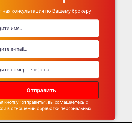
тная консультация по Вашему брокеру
Отправить
я кнопку "отправить", вы соглашаетесь с
кой в отношении обработки персональных
х