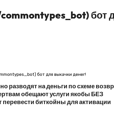
commontypes_bot) бот 
о разводят на деньги по схеме возвр
ертвам обещают услуги якобы БЕЗ
перевести биткойны для активации