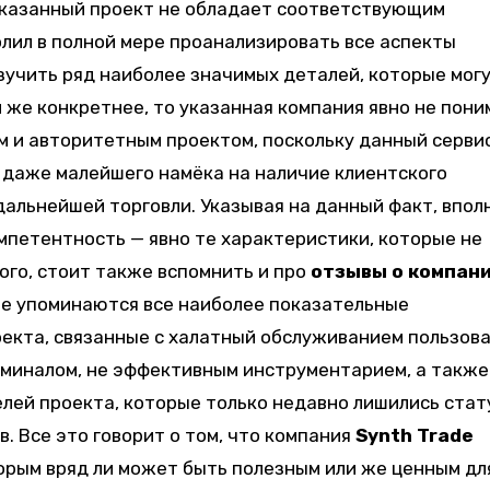
 указанный проект не обладает соответствующим
лил в полной мере проанализировать все аспекты
зучить ряд наиболее значимых деталей, которые мог
 же конкретнее, то указанная компания явно не пони
 и авторитетным проектом, поскольку данный серви
и даже малейшего намёка на наличие клиентского
дальнейшей торговли. Указывая на данный факт, впол
омпетентность — явно те характеристики, которые не
ого, стоит также вспомнить и про
отзывы о компан
ове упоминаются все наиболее показательные
екта, связанные с халатный обслуживанием пользова
миналом, не эффективным инструментарием, а также
лей проекта, которые только недавно лишились стат
. Все это говорит о том, что компания
Synth Trade
орым вряд ли может быть полезным или же ценным дл