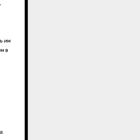
,
ь им
м в
а