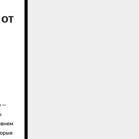
 от
e —
ы
овнем
торые