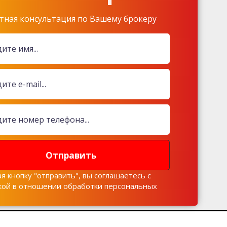
тная консультация по Вашему брокеру
Отправить
я кнопку "отправить", вы соглашаетесь с
кой в отношении обработки персональных
х