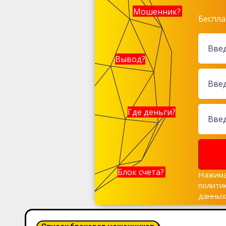
Мошенник?
Беспла
Вывод?
Где деньги?
Блок счета?
Нажима
полити
данны