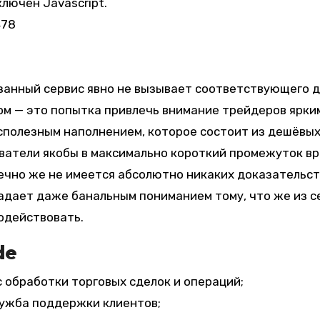
лючен Javascript.
478
казанный сервис явно не вызывает соответствующего 
елом — это попытка привлечь внимание трейдеров ярки
сполезным наполнением, которое состоит из дешёвы
ователи якобы в максимально короткий промежуток в
чно же не имеется абсолютно никаких доказательств
ладает даже банальным пониманием тому, что же из с
модействовать.
de
обработки торговых сделок и операций;
лужба поддержки клиентов;