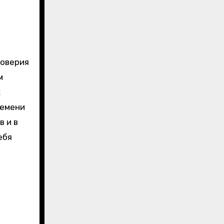
доверия
м
х
ремени
 и в
ебя