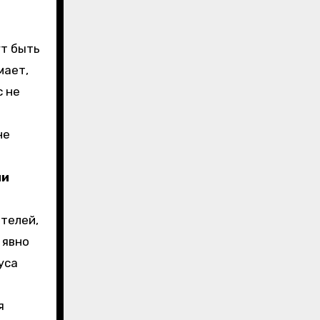
ут быть
мает,
с не
не
ии
телей,
 явно
уса
я