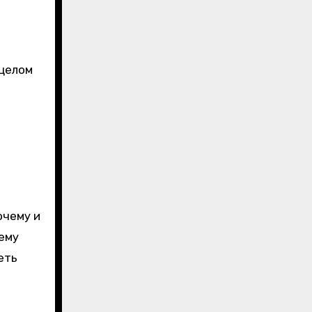
 целом
очему и
ему
еть